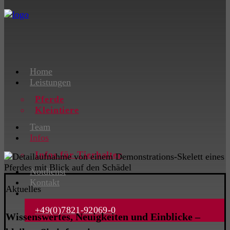
Home
Leistungen
Pferde
Kleintiere
Team
Infos
Infos für Tierhalter
Notdienst
Kontakt
Aktuelles
+49(0)7821-92069-0
Wissenswertes, Neuigkeiten und Einblicke –