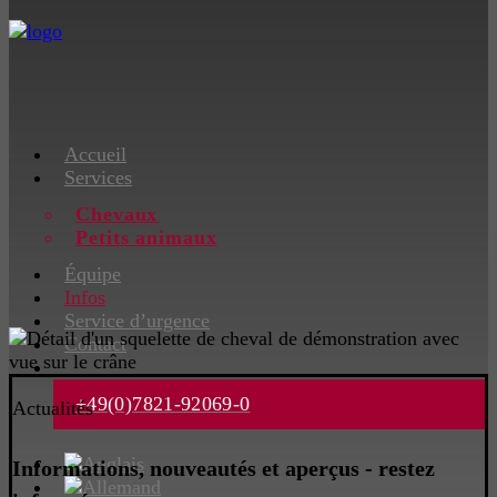
Accueil
Services
Chevaux
Petits animaux
Équipe
Infos
Service d’urgence
Contact
+49(0)7821-92069-0
Actualités
Informations, nouveautés et aperçus - restez