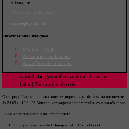
Allemagne
+49 (0) 7821 - 92069-0
service
@tgz-lahr.de
Informations juridiques
Mentions légales
Protection des données
Paramètres des cookies
© 2026 Tiergesundheitszentrum Braun in
Lahr. | Tous droits réservés.
Chers propriétaires d’animaux, nous ne proposons pas de consultation ouverte
du 23.03 au 10.04.26. Vous pouvez toujours prendre rendez-vous par téléphone.
En cas d’urgence vitale, veuillez contacter :
Clinique vétérinaire de Fribourg – Tél. : 0761 5036660