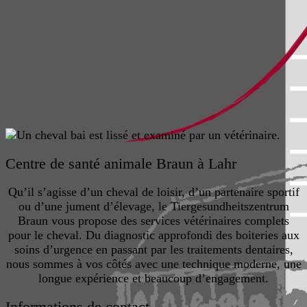
Centre de santé animale Braun à Lahr
Qu’il s’agisse d’un cheval de loisir, d’un partenaire sportif
ou d’une jument d’élevage, le Tiergesundheitszentrum
Braun vous propose des services vétérinaires complets
pour le cheval. Du diagnostic approfondi des boiteries aux
soins d’urgence en passant par les traitements dentaires,
nous sommes à vos côtés avec une technique moderne, une
longue expérience et beaucoup d’engagement.
Informations de contact