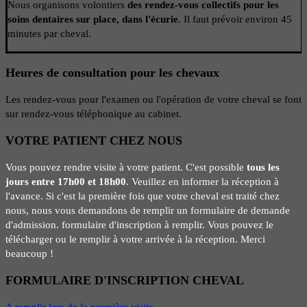
Nous organisons volontiers
des rendez-vous collectifs pour les
soins dentaires sur place, dans l'écurie
. Il faut prévoir environ 45
minutes par cheval.
Heures de consultation pour les chevaux
Les rendez-vous pour l'examen ou l'opération de votre cheval se font
sur rendez-vous téléphonique au cabinet.
VOTRE PATIENT CHEZ NOUS
Vous pouvez rendre visite à votre patient. C'est possible
tous les
jours entre 17h00 et 18h00
. Veuillez en informer la réception à
l'avance.
Si c'est la première fois que votre cheval est traité chez
nous, nous vous demandons de remplir un formulaire de demande
d'admission.
formulaire d'inscription
à remplir. Vous pouvez le
télécharger ou le remplir à votre arrivée à la réception. Merci
beaucoup !
FORMULAIRE D'INSCRIPTION CHEVAL