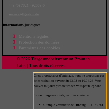
+49 (0) 7821 - 92069-0
service
@tgz-lahr.de
Informations juridiques
Mentions légales
Protection des données
Paramètres des cookies
© 2026 Tiergesundheitszentrum Braun in
Lahr. | Tous droits réservés.
Chers propriétaires d’animaux, nous ne proposons pas
de consultation ouverte du 23.03 au 10.04.26. Vous
pouvez toujours prendre rendez-vous par téléphone.
En cas d’urgence vitale, veuillez contacter :
Clinique vétérinaire de Fribourg – Tél. : 0761