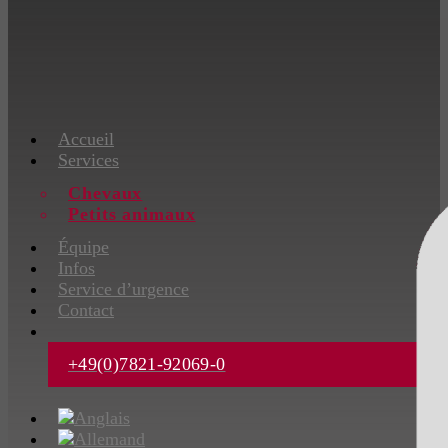
Accueil
Services
Chevaux
Petits animaux
Équipe
Infos
Service d’urgence
Contact
+49(0)7821-92069-0