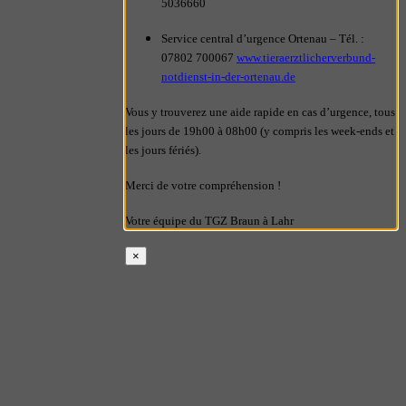
5036660
Service central d’urgence Ortenau – Tél. :
07802 700067
www.tieraerztlicherverbund-
notdienst-in-der-ortenau.de
Vous y trouverez une aide rapide en cas d’urgence, tous
les jours de 19h00 à 08h00 (y compris les week-ends et
les jours fériés).
Merci de votre compréhension !
Votre équipe du TGZ Braun à Lahr
×