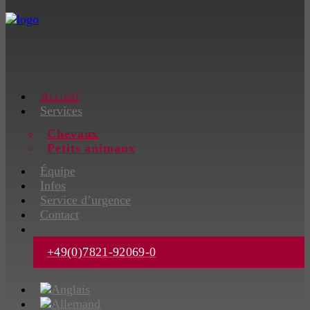
Accueil
Services
Chevaux
Petits animaux
Équipe
Infos
Service d’urgence
Contact
+49(0)7821-92069-0